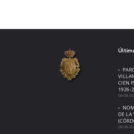
Última
PARQ
VILLA
CIEN 
1926-2
08-08-20
NOM
DE LA
(CÓRD
08-08-20