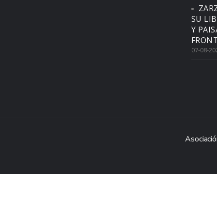
ZAR
SU LI
Y PAI
FRONT
07-08-20
Asociació