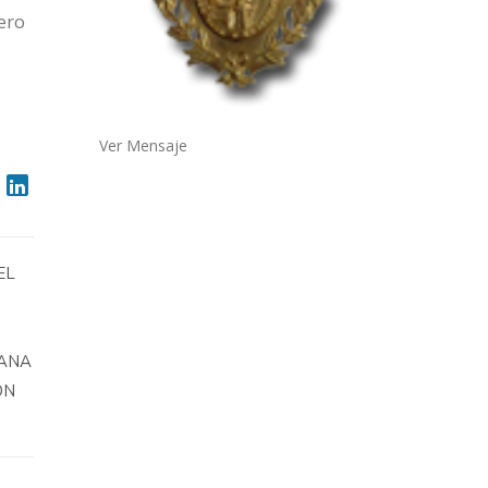
ero
Ver Mensaje
EL
ÑANA
ON