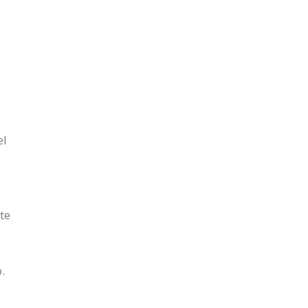
el
te
.