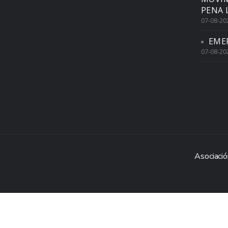
PENA 
07-08-20
EME
07-08-20
Asociació