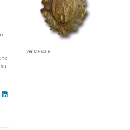
do
Ver Mensaje
ucho
 su