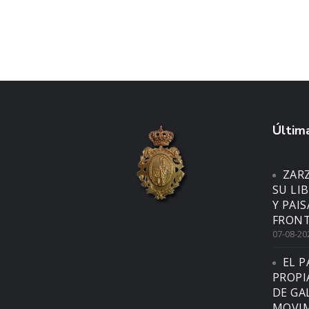
Última
ZAR
SU LI
Y PAI
FRONT
07-08-20
EL P
PROPI
DE GA
MOVIM