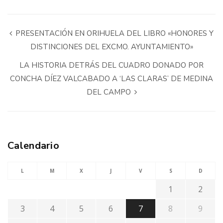
PRESENTACIÓN EN ORIHUELA DEL LIBRO «HONORES Y
DISTINCIONES DEL EXCMO. AYUNTAMIENTO»
LA HISTORIA DETRÁS DEL CUADRO DONADO POR
CONCHA DÍEZ VALCABADO A ‘LAS CLARAS’ DE MEDINA
DEL CAMPO
Calendario
L
M
X
J
V
S
D
1
2
3
4
5
6
7
8
9