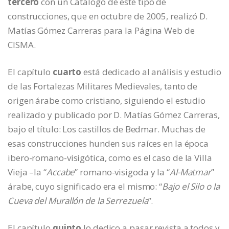
tercero
con un Catálogo de este tipo de
construcciones, que en octubre de 2005, realizó D.
Matías Gómez Carreras para la Página Web de
CISMA.
El capítulo
cuarto
está dedicado al análisis y estudio
de las Fortalezas Militares Medievales, tanto de
origen árabe como cristiano, siguiendo el estudio
realizado y publicado por D. Matías Gómez Carreras,
bajo el título: Los castillos de Bedmar. Muchas de
esas construcciones hunden sus raíces en la época
ibero-romano-visigótica, como es el caso de la Villa
Vieja –la “
Accabe
” romano-visigoda y la “
Al-Matmar
”
árabe, cuyo significado era el mismo: “
Bajo el Silo o la
Cueva del Murallón de la Serrezuela
”.
El capítulo
quinto
lo dedico a pasar revista a todos y