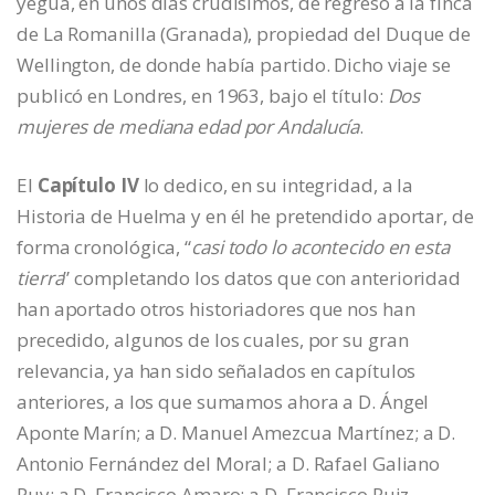
yegua, en unos días crudísimos, de regreso a la finca
de La Romanilla (Granada), propiedad del Duque de
Wellington, de donde había partido. Dicho viaje se
publicó en Londres, en 1963, bajo el título:
Dos
mujeres de mediana edad por Andalucía
.
El
Capítulo IV
lo dedico, en su integridad, a la
Historia de Huelma y en él he pretendido aportar, de
forma cronológica, “
casi todo lo acontecido en esta
tierra
” completando los datos que con anterioridad
han aportado otros historiadores que nos han
precedido, algunos de los cuales, por su gran
relevancia, ya han sido señalados en capítulos
anteriores, a los que sumamos ahora a D. Ángel
Aponte Marín; a D. Manuel Amezcua Martínez; a D.
Antonio Fernández del Moral; a D. Rafael Galiano
Puy; a D. Francisco Amaro; a D. Francisco Ruiz