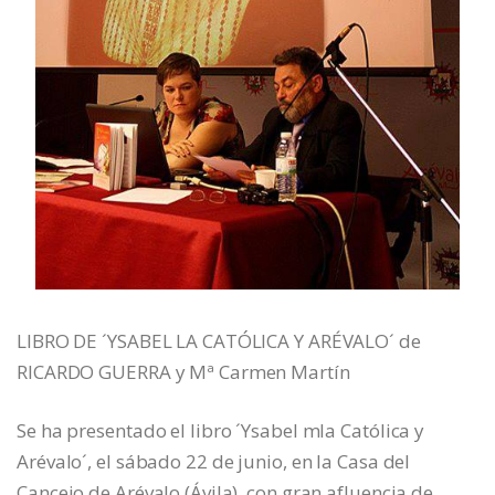
LIBRO DE ´YSABEL LA CATÓLICA Y ARÉVALO´ de
RICARDO GUERRA y Mª Carmen Martín
Se ha presentado el libro ´Ysabel mla Católica y
Arévalo´, el sábado 22 de junio, en la Casa del
Cancejo de Arévalo (Ávila), con gran afluencia de