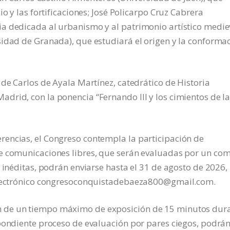
o y las fortificaciones; José Policarpo Cruz Cabrera
a dedicada al urbanismo y al patrimonio artístico medie
sidad de Granada), que estudiará el origen y la conforma
 de Carlos de Ayala Martínez, catedrático de Historia
drid, con la ponencia “Fernando III y los cimientos de l
encias, el Congreso contempla la participación de
e comunicaciones libres, que serán evaluadas por un com
 inéditas, podrán enviarse hasta el 31 de agosto de 2026,
 electrónico congresoconquistadebaeza800@gmail.com.
 de un tiempo máximo de exposición de 15 minutos dur
spondiente proceso de evaluación por pares ciegos, podrá