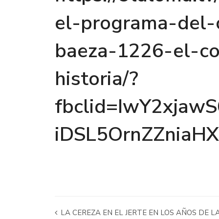
el-programa-del-
baeza-1226-el-c
historia/?
fbclid=IwY2xja
iDSL5OrnZZniaH
LA CEREZA EN EL JERTE EN LOS AÑOS DE LA