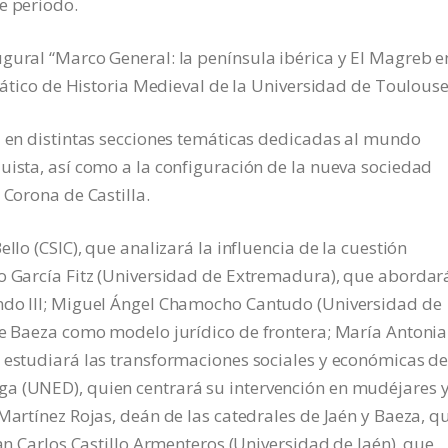
e periodo.
gural “Marco General: la península ibérica y El Magreb e
drático de Historia Medieval de la Universidad de Toulouse
á en distintas secciones temáticas dedicadas al mundo
uista, así como a la configuración de la nueva sociedad
 Corona de Castilla.
llo (CSIC), que analizará la influencia de la cuestión
o García Fitz (Universidad de Extremadura), que abordará
ndo III; Miguel Ángel Chamocho Cantudo (Universidad de
de Baeza como modelo jurídico de frontera; María Antonia
 estudiará las transformaciones sociales y económicas de
a (UNED), quien centrará su intervención en mudéjares 
Martínez Rojas, deán de las catedrales de Jaén y Baeza, q
uan Carlos Castillo Armenteros (Universidad de Jaén), que