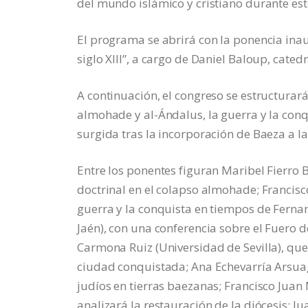
del mundo islámico y cristiano durante est
El programa se abrirá con la ponencia inau
siglo XIII”, a cargo de Daniel Baloup, cate
A continuación, el congreso se estructurar
almohade y al-Ándalus, la guerra y la conq
surgida tras la incorporación de Baeza a la
Entre los ponentes figuran Maribel Fierro Be
doctrinal en el colapso almohade; Francisc
guerra y la conquista en tiempos de Ferna
Jaén), con una conferencia sobre el Fuero 
Carmona Ruiz (Universidad de Sevilla), que
ciudad conquistada; Ana Echevarría Arsuag
judíos en tierras baezanas; Francisco Juan 
analizará la restauración de la diócesis; J