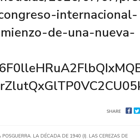
congreso-internacional-
omienzo-de-una-nueva-
wS6F0lleHRuA2FlbQIx
XrZlutQxGlTP0VC2CU0
SHARE
 POSGUERRA. LA DÉCADA DE 1940 (I). LAS CEREZAS DE