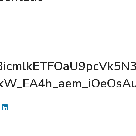
MQBicmlkETFOaU9pcVk
5kW_EA4h_aem_iOeOsA