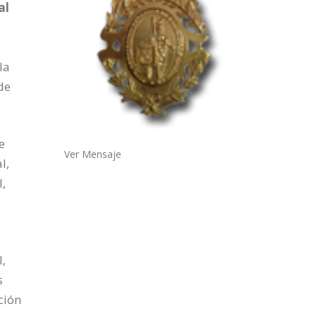
al
la
de
e
Ver Mensaje
l,
,
l,
s
ción