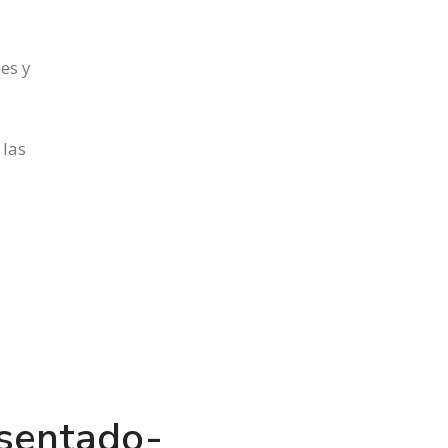
es y
 las
esentado-