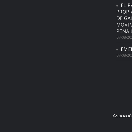
EL P
PROPI
DE GA
MOVIM
PENA 
07-08-20
EME
07-08-20
Asociació