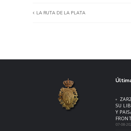
LA RUTA DE LA PLATA
Última
ZAR
SU LI
Y PAI
FRONT
07-08-20