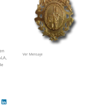
 en
Ver Mensaje
ALA,
de