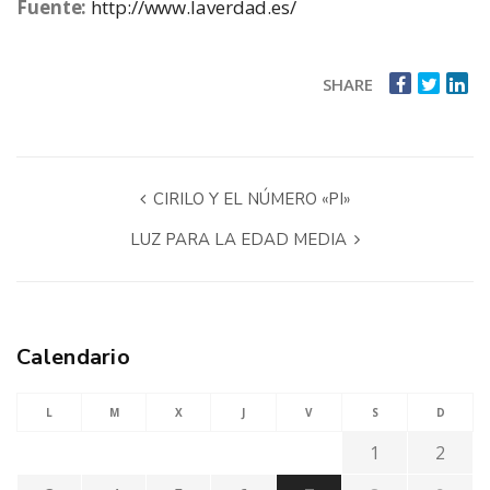
Fuente:
http://www.laverdad.es/
SHARE
CIRILO Y EL NÚMERO «PI»
LUZ PARA LA EDAD MEDIA
Calendario
L
M
X
J
V
S
D
1
2