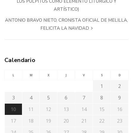
LOS PULPITOS COMO ELEMENTO LITURGICO Y
ARTÍSTICO)
ANTONIO BRAVO NIETO, CRONISTA OFICIAL DE MELILLA,
FELICITA LA NAVIDAD
Calendario
L
M
X
J
V
S
D
1
2
3
4
5
6
7
8
9
10
11
12
13
14
15
16
17
18
19
20
21
22
23
24
25
26
27
28
29
30