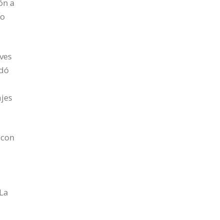
ón a
do
ves
ndó
ajes
 con
‘La