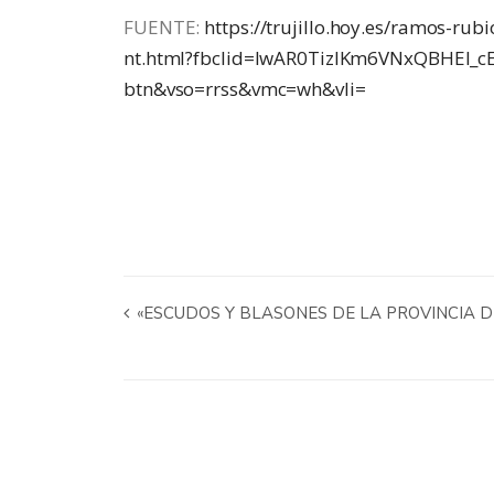
FUENTE:
https://trujillo.hoy.es/ramos-ru
nt.html?fbclid=IwAR0TizIKm6VNxQBHEl_c
btn&vso=rrss&vmc=wh&vli=
«ESCUDOS Y BLASONES DE LA PROVINCIA 