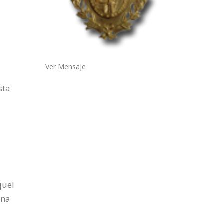
Ver Mensaje
sta
quel
ana