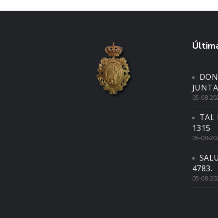
Última
DON
JUNTA
05-08-20
TAL 
1315
05-08-20
SAL
4783.
05-08-20