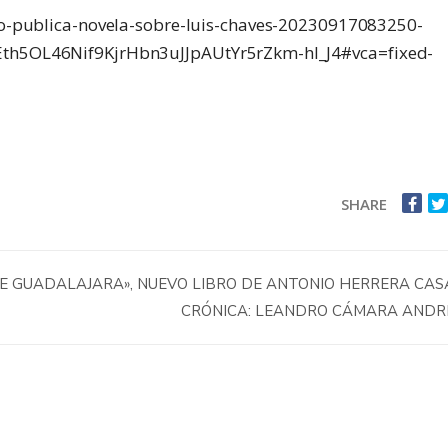
bio-publica-novela-sobre-luis-chaves-20230917083250-
Eth5OL46Nif9KjrHbn3uJJpAUtYr5rZkm-hI_J4#vca=fixed-
SHARE
DE GUADALAJARA», NUEVO LIBRO DE ANTONIO HERRERA CA
CRÓNICA: LEANDRO CÁMARA ANDR