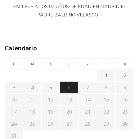
FALLECE A LOS 87 AÑOS DE EDAD EN MADRID EL
PADRE BALBINO VELASCO
Calendario
L
M
X
J
V
S
D
1
2
3
4
5
6
7
8
9
10
11
12
13
14
15
16
17
18
19
20
21
22
23
24
25
26
27
28
29
30
31