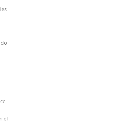
les
odo
oce
n el