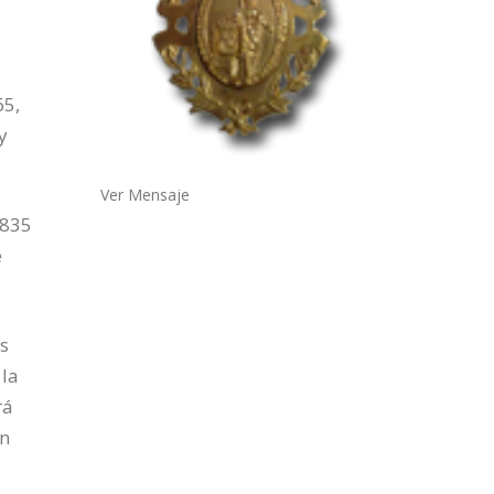
65,
y
Ver Mensaje
1835
e
os
 la
rá
on