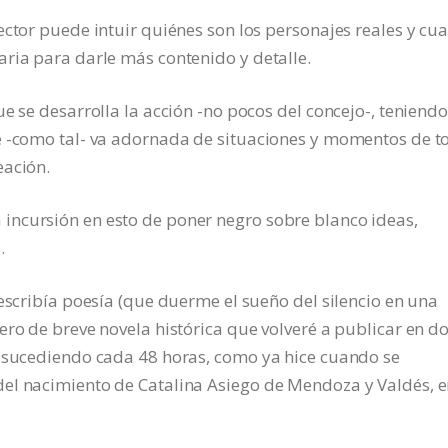
ector puede intuir quiénes son los personajes reales y cua
ria para darle más contenido y detalle.
e se desarrolla la acción -no pocos del concejo-, teniendo
e -como tal- va adornada de situaciones y momentos de t
eación.
ncursión en esto de poner negro sobre blanco ideas,
.
 escribía poesía (que duerme el sueño del silencio en una
ero de breve novela histórica que volveré a publicar en d
n sucediendo cada 48 horas, como ya hice cuando se
el nacimiento de Catalina Asiego de Mendoza y Valdés, e