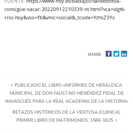
FUENTE:
https://www.hoy.es/badajoz/valdebotoa-
consigue-sacar-20220912210339-nt.html?vca=dgtk-
rrss-hoy&vso=fb&vmc=social&_tcode=YzhsZ3Yx
SHARE
PUBLICADO EL LIBRO «INFORMES DE HERÁLDICA
MUNICIPAL DE DON FAUSTINO MENÉNDEZ PIDAL DE
NAVASCUÉS PARA LA REAL ACADEMIA DE LA HISTORIA»
RETAZOS HISTÓRICOS DE LA VENTOSA (CUENCA).
PRIMER LIBRO DE MATRIMONIOS: 1566-1625