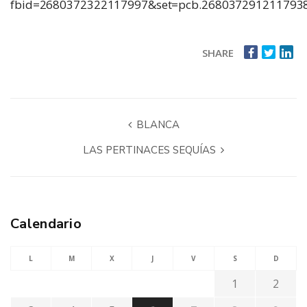
fbid=2680372322117997&set=pcb.268037291211793
SHARE
BLANCA
LAS PERTINACES SEQUÍAS
Calendario
L
M
X
J
V
S
D
1
2