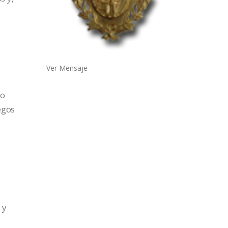
Ver Mensaje
ro
egos
a
 y