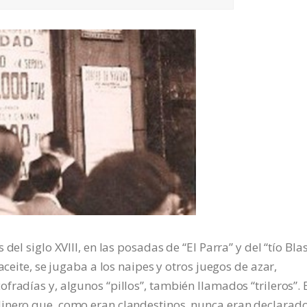
el siglo XVIII, en las posadas de “El Parra” y del “tío Blas
aceite, se jugaba a los naipes y otros juegos de azar,
fradías y, algunos “pillos”, también llamados “trileros”. 
inero que, como eran clandestinos, nunca eran declarado