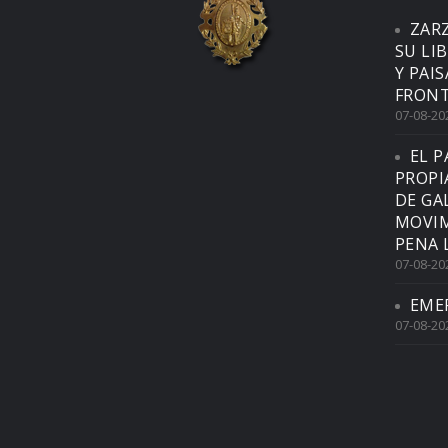
ZAR
SU LI
Y PAI
FRONT
07-08-20
EL P
PROPI
DE GA
MOVIM
PENA 
07-08-20
EME
07-08-20