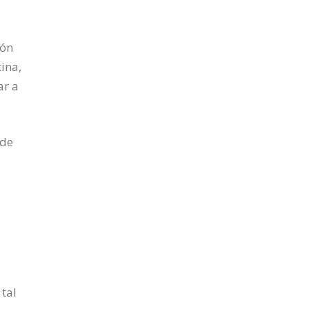
ión
ina,
ar a
 de
 tal