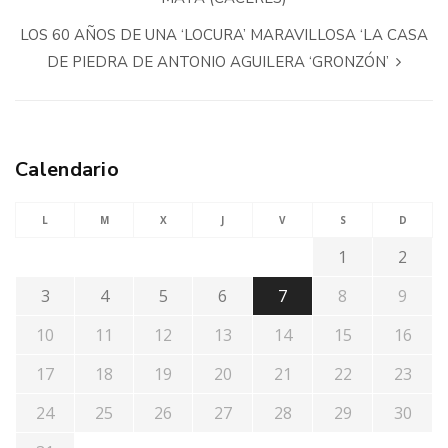
LOS 60 AÑOS DE UNA ‘LOCURA’ MARAVILLOSA ‘LA CASA
DE PIEDRA DE ANTONIO AGUILERA ‘GRONZÓN’
Calendario
L
M
X
J
V
S
D
1
2
3
4
5
6
7
8
9
10
11
12
13
14
15
16
17
18
19
20
21
22
23
24
25
26
27
28
29
30