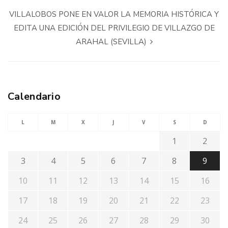
VILLALOBOS PONE EN VALOR LA MEMORIA HISTÓRICA Y
EDITA UNA EDICIÓN DEL PRIVILEGIO DE VILLAZGO DE
ARAHAL (SEVILLA)
Calendario
L
M
X
J
V
S
D
1
2
3
4
5
6
7
8
9
10
11
12
13
14
15
16
17
18
19
20
21
22
23
24
25
26
27
28
29
30