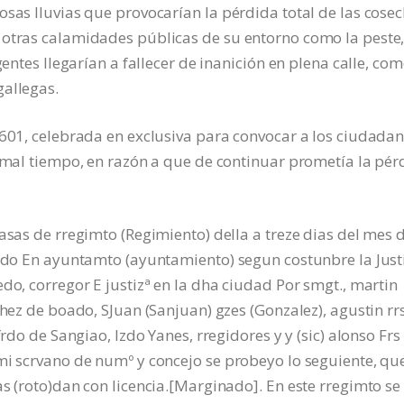
osas lluvias que provocarían la pérdida total de las cosec
 otras calamidades públicas de su entorno como la peste
gentes llegarían a fallecer de inanición en plena calle, co
gallegas.
1601, celebrada en exclusiva para convocar a los ciudada
l mal tiempo, en razón a que de continuar prometía la pér
asas de rregimto (Regimiento) della a treze dias del mes 
ando En ayuntamto (ayuntamiento) segun costunbre la Just
do, corregor E justizª en la dha ciudad Por smgt., martin
chez de boado, SJuan (Sanjuan) gzes (Gonzalez), agustin rr
frdo de Sangiao, lzdo Yanes, rregidores y y (sic) alonso Frs
mi scrvano de numº y concejo se probeyo lo seguiente, qu
s (roto)dan con licencia.[Marginado]. En este rregimto se