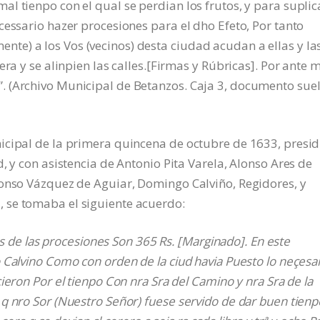
l tienpo con el qual se perdian los frutos, y para suplic
cessario hazer procesiones para el dho Efeto, Por tanto
e) a los Vos (vecinos) desta ciudad acudan a ellas y la
ra y se alinpien las calles.[Firmas y Rúbricas]. Por ante m
 (Archivo Municipal de Betanzos. Caja 3, documento suel
icipal de la primera quincena de octubre de 1633, presi
, y con asistencia de Antonio Pita Varela, Alonso Ares de
lonso Vázquez de Aguiar, Domingo Calviño, Regidores, y
 se tomaba el siguiente acuerdo:
tos de las procesiones Son 365 Rs. [Marginado]. En este
 Calvino Como con orden de la ciud havia Puesto lo neçesa
ieron Por el tienpo Con nra Sra del Camino y nra Sra de la
q nro Sor (Nuestro Señor) fuese servido de dar buen tienp