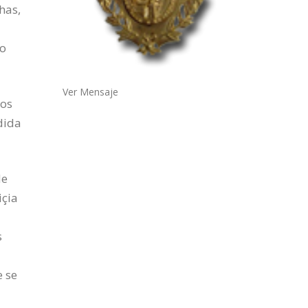
has,
,
mo
Ver Mensaje
nos
dida
de
içia
s
e se