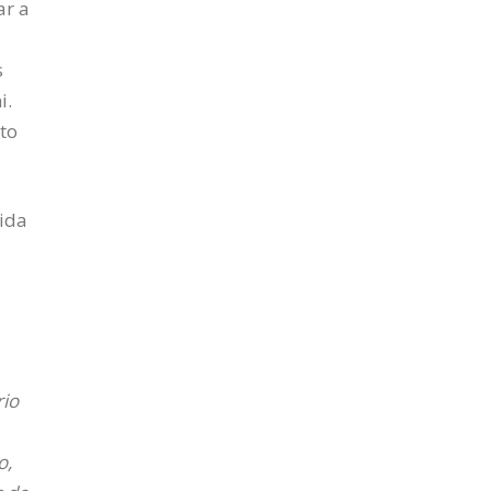
ar a
s
i.
to
dida
rio
o,