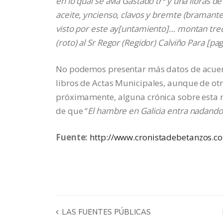
en lo qual se avia Gastado trª y una libras de
aceite, yncienso, clavos y bremte (bramante)
visto por este ay[untamiento]… montan trec
(roto) al Sr Regor (Regidor) Calviño Para [pag
No podemos presentar más datos de acuer
libros de Actas Municipales, aunque de ot
próximamente, alguna crónica sobre esta 
de que “
El hambre en Galicia entra nadando
Fuente:
http://www.cronistadebetanzos.c
LAS FUENTES PÚBLICAS