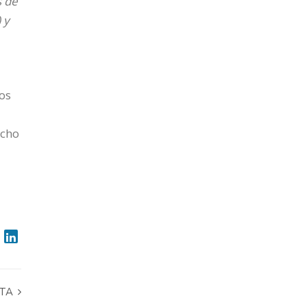
s de
 y
os
icho
STA