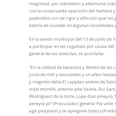
magnitud, por sobrevenir y alternarse copi
con la consecuente aparición del hambre y
padecidos con tal rigor y aflicción que las 
habría de suceder en algunas localidades 
En la sesión municipal del 13 de junio de 
a participar en las rogativas por causa de
general de las cosechas, se acordaba:
“En la cibdad de betanzos y dentro de las c
Junio de mill y seiscientos y un años hest
y rregimto della El capptan andres de Salce
vidal morelle, antonio pita Varela, Rui San
(Rodriguez) de la torre, Lope diaz pineyro, 
pereyra prº (Procurador) general Por ante 
aga proçesion y se apregone (roto) cofradia