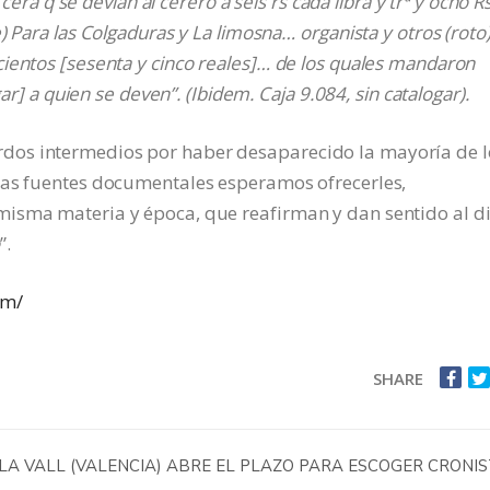
 cera q se devian al cerero a seis rs cada libra y trª y ocho R
 Para las Colgaduras y La limosna… organista y otros (roto)
ientos [sesenta y cinco reales]… de los quales mandaron
ar] a quien se deven”. (Ibidem. Caja 9.084, sin catalogar).
dos intermedios por haber desaparecido la mayoría de l
ras fuentes documentales esperamos ofrecerles,
misma materia y época, que reafirman y dan sentido al d
”.
om/
SHARE
LA VALL (VALENCIA) ABRE EL PLAZO PARA ESCOGER CRONI