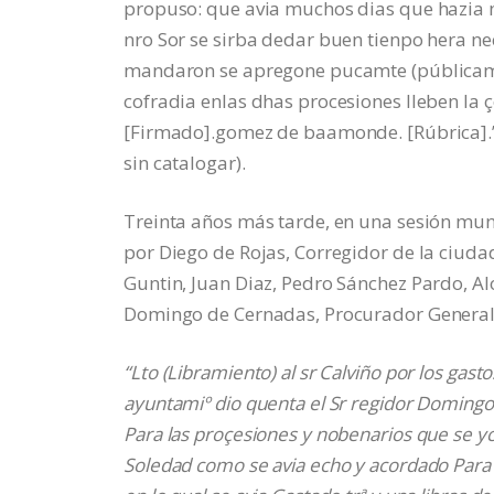
propuso: que avia muchos dias que hazia ma
nro Sor se sirba dedar buen tienpo hera ne
mandaron se apregone pucamte (públicament
cofradia enlas dhas procesiones lleben la çe
[Firmado].gomez de baamonde. [Rúbrica].”.
sin catalogar).
Treinta años más tarde, en una sesión mun
por Diego de Rojas, Corregidor de la ciudad
Guntin, Juan Diaz, Pedro Sánchez Pardo, A
Domingo de Cernadas, Procurador General,
“Lto (Libramiento) al sr Calviño por los gas
ayuntamiº dio quenta el Sr regidor Domingo
Para las proçesiones y nobenarios que se yc
Soledad como se avia echo y acordado Para 