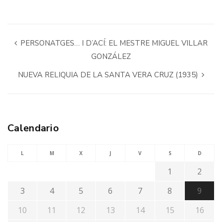
PERSONATGES… I D’ACÍ: EL MESTRE MIGUEL VILLAR
GONZÁLEZ
NUEVA RELIQUIA DE LA SANTA VERA CRUZ (1935)
Calendario
L
M
X
J
V
S
D
1
2
3
4
5
6
7
8
9
10
11
12
13
14
15
16