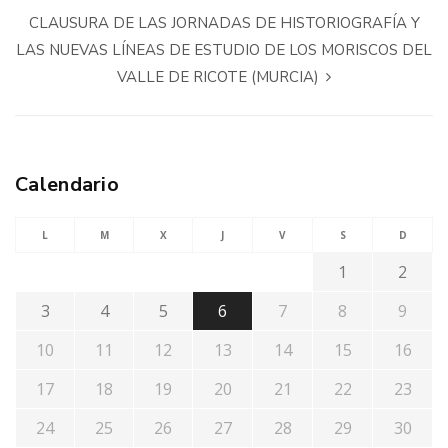
CLAUSURA DE LAS JORNADAS DE HISTORIOGRAFÍA Y
LAS NUEVAS LÍNEAS DE ESTUDIO DE LOS MORISCOS DEL
VALLE DE RICOTE (MURCIA)
Calendario
L
M
X
J
V
S
D
1
2
3
4
5
6
7
8
9
10
11
12
13
14
15
16
17
18
19
20
21
22
23
24
25
26
27
28
29
30