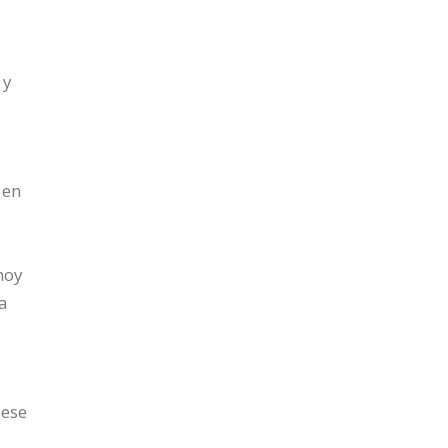
 y
 en
hoy
La
 ese
n