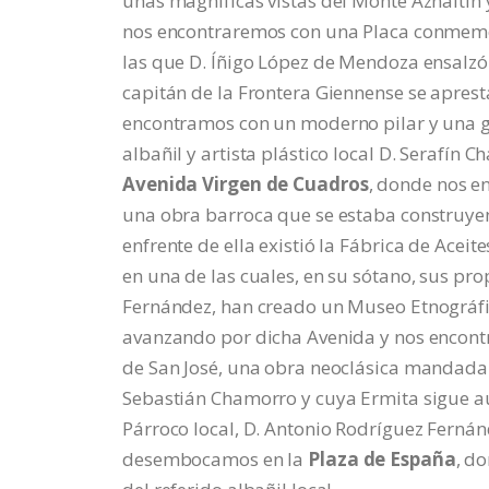
unas magníficas vistas del Monte Aznaitín
nos encontraremos con una Placa conmemora
las que D. Íñigo López de Mendoza ensalzó
capitán de la Frontera Giennense se aprest
encontramos con un moderno pilar y una gl
albañil y artista plástico local D. Serafín
Avenida Virgen de Cuadros
, donde nos e
una obra barroca que se estaba construyen
enfrente de ella existió la Fábrica de Aceite
en una de las cuales, en su sótano, sus pr
Fernández, han creado un Museo Etnográfic
avanzando por dicha Avenida y nos encont
de San José, una obra neoclásica mandada co
Sebastián Chamorro y cuya Ermita sigue aún
Párroco local, D. Antonio Rodríguez Fernán
desembocamos en la
Plaza de España
, d