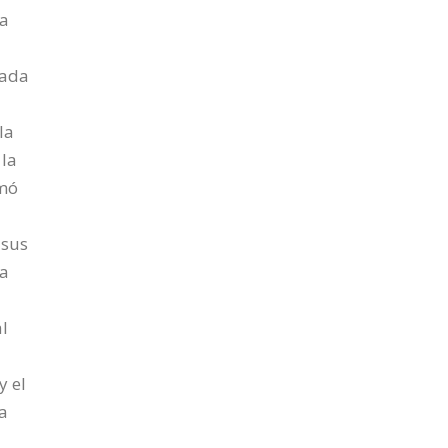
ha
tada
la
 la
smó
 sus
ca
al
y el
ia