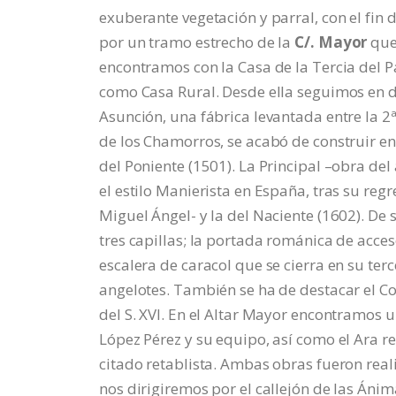
exuberante vegetación y parral, con el fin d
por un tramo estrecho de la
C/. Mayor
que
encontramos con la Casa de la Tercia del Pa
como Casa Rural. Desde ella seguimos en di
Asunción, una fábrica levantada entre la 2ª
de los Chamorros, se acabó de construir en
del Poniente (1501). La Principal –obra del
el estilo Manierista en España, tras su re
Miguel Ángel- y la del Naciente (1602). De 
tres capillas; la portada románica de acce
escalera de caracol que se cierra en su te
angelotes. También se ha de destacar el Cor
del S. XVI. En el Altar Mayor encontramos 
López Pérez y su equipo, así como el Ara rea
citado retablista. Ambas obras fueron reali
nos dirigiremos por el callejón de las Ánim