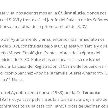
e la villa, nos adentramos en la
C/. Andalucía
, donde nos
el S. XVI y frente a él el Jardín del Palacio de los Señores
ueva, una obra de la primera mitad del S. XVI.
o del Ayuntamiento y en su entorno más inmediato nos
el S. XVI, construidas bajo la C/. Iglesia y/o Tercia y que
eño Museo Etnológico, frente a obras de la época del
nicios del S. XX. Entre ellas destacar la casa de Isabel
alucía. La Casa del Registrador. El Casino de los Señores –
 Policronio Sánchez –hoy de la familia Suárez-Chamorro-. 
e la C/. Nueva.
rda el Ayuntamiento nuevo (1983) por la C/.
Teniente
(1921)- cuya casa paterna es también un claro ejemplo de
encontramos con una casa con llano, típicas de Bedmar, co