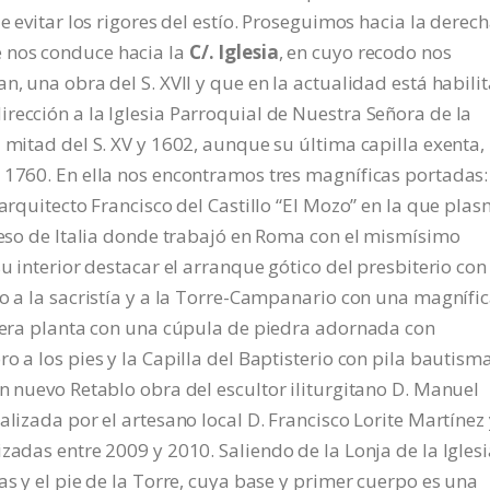
e evitar los rigores del estío. Proseguimos hacia la derec
 nos conduce hacia la
C/. Iglesia
, en cuyo recodo nos
n, una obra del S. XVII y que en la actualidad está habili
rección a la Iglesia Parroquial de Nuestra Señora de la
 mitad del S. XV y 1602, aunque su última capilla exenta, 
 1760. En ella nos encontramos tres magníficas portadas:
 arquitecto Francisco del Castillo “El Mozo” en la que pla
greso de Italia donde trabajó en Roma con el mismísimo
su interior destacar el arranque gótico del presbiterio con
so a la sacristía y a la Torre-Campanario con una magnífi
rcera planta con una cúpula de piedra adornada con
o a los pies y la Capilla del Baptisterio con pila bautism
un nuevo Retablo obra del escultor iliturgitano D. Manuel
lizada por el artesano local D. Francisco Lorite Martínez 
zadas entre 2009 y 2010. Saliendo de la Lonja de la Igles
as y el pie de la Torre, cuya base y primer cuerpo es una