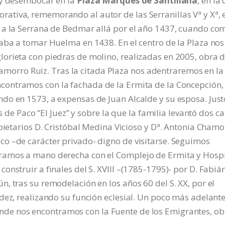
 y desembocar en la
Plaza Marqués de Santillana
, en la
tiva, rememorando al autor de las Serranillas Vª y Xª, 
 a la Serrana de Bedmar allá por el año 1437, cuando co
aba a tomar Huelma en 1438. En el centro de la Plaza nos
orieta con piedras de molino, realizadas en 2005, obra d
 Chamorro Ruiz. Tras la citada Plaza nos adentraremos en la
ncontramos con la fachada de la Ermita de la Concepción,
do en 1573, a expensas de Juan Alcalde y su esposa. Just
s de Paco “El Juez” y sobre la que la familia levantó dos ca
opietarios D. Cristóbal Medina Vicioso y Dª. Antonia Chamo
o –de carácter privado- digno de visitarse. Seguimos
ramos a mano derecha con el Complejo de Ermita y Hospi
nstruir a finales del S. XVIII –(1785-1795)- por D. Fabiá
, tras su remodelación en los años 60 del S. XX, por el
dez, realizando su función eclesial. Un poco más adelant
onde nos encontramos con la Fuente de los Emigrantes, ob