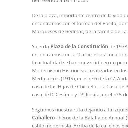
del referido albañil local.
De la plaza, importante centro de la vida d
encontramos con el torreón del Pósito, obra d
Marqueses de Bedmar, de la familia de La C
Ya en la
Plaza de la Constitución
de 1978 
encontramos con la “Carnecerías”, una obra d
la actualidad se han convertido en un pequ
Modernismo Historicista, realizadas en los i
Medina Frés (1915), en el nº 6 de la C/. And
casa de las Hijas de Chicuelo-. La Casa de
casa de D. Cesáreo y Dª. Rosita, en el nº 5 d
Seguimos nuestra ruta dejando a la izquie
Caballero
–héroe de la Batalla de Annual 
estilo modernista. Arriba de la calle nos 