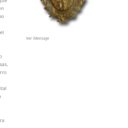
 que
en
mo
el
Ver Mensaje
o
sas,
rro
tal
n
e
ra