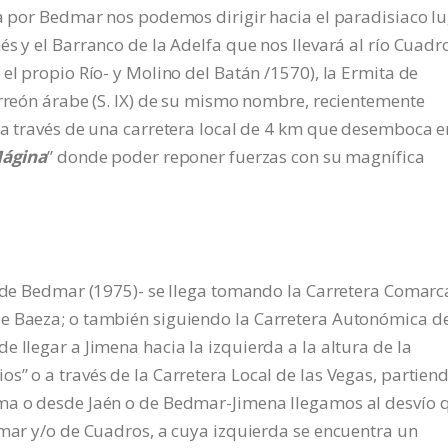
ta por Bedmar nos podemos dirigir hacia el paradisiaco l
s y el Barranco de la Adelfa que nos llevará al río Cuadr
el propio Río- y Molino del Batán /1570), la Ermita de
orreón árabe (S. IX) de su mismo nombre, recientemente
 a través de una carretera local de 4 km que desemboca e
Mágina
” donde poder reponer fuerzas con su magnífica
a de Bedmar (1975)- se llega tomando la Carretera Comarc
de Baeza; o también siguiendo la Carretera Autonómica d
 llegar a Jimena hacia la izquierda a la altura de la
s” o a través de la Carretera Local de las Vegas, partien
oma o desde Jaén o de Bedmar-Jimena llegamos al desvío 
dmar y/o de Cuadros, a cuya izquierda se encuentra un