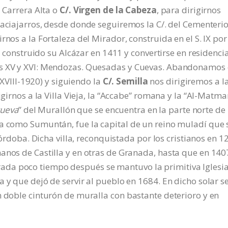
a Carrera Alta o
C/. Virgen de la Cabeza
, para dirigirnos
Vaciajarros, desde donde seguiremos la C/. del Cementeri
rnos a la Fortaleza del Mirador, construida en el S. IX por
 y construido su Alcázar en 1411 y convertirse en residenci
os XV y XVI: Mendozas. Quesadas y Cuevas. Abandonamos 
. XVIII-1920) y siguiendo la
C/. Semilla
nos dirigiremos a l
igirnos a la Villa Vieja, la “Accabe” romana y la “Al-Matma
 cueva
” del Murallón que se encuentra en la parte norte de 
da como Sumuntán, fue la capital de un reino muladí que 
 Córdoba. Dicha villa, reconquistada por los cristianos en 1
anos de Castilla y en otras de Granada, hasta que en 140
da poco tiempo después se mantuvo la primitiva Iglesi
 y que dejó de servir al pueblo en 1684. En dicho solar s
n doble cinturón de muralla con bastante deterioro y en