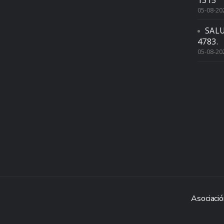
1315
05-08-20
SAL
4783.
05-08-20
Asociació