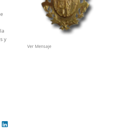
de
la
s y
Ver Mensaje