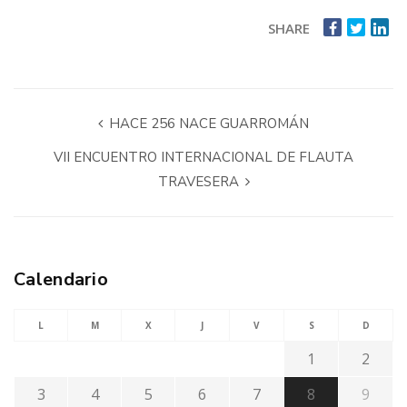
SHARE
HACE 256 NACE GUARROMÁN
VII ENCUENTRO INTERNACIONAL DE FLAUTA
TRAVESERA
Calendario
L
M
X
J
V
S
D
1
2
3
4
5
6
7
8
9