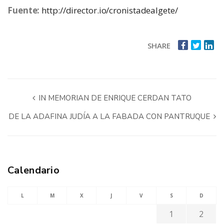
Fuente:
http://director.io/cronistadealgete/
SHARE
IN MEMORIAN DE ENRIQUE CERDAN TATO
DE LA ADAFINA JUDÍA A LA FABADA CON PANTRUQUE
Calendario
L
M
X
J
V
S
D
1
2