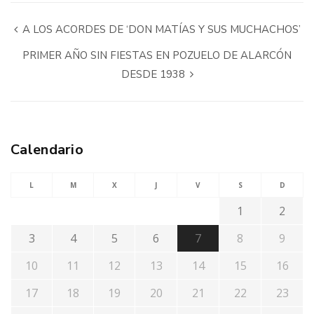
A LOS ACORDES DE ‘DON MATÍAS Y SUS MUCHACHOS’
PRIMER AÑO SIN FIESTAS EN POZUELO DE ALARCÓN
DESDE 1938
Calendario
L
M
X
J
V
S
D
1
2
3
4
5
6
7
8
9
10
11
12
13
14
15
16
17
18
19
20
21
22
23