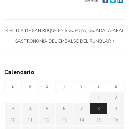
SHARE
EL DÍA DE SAN ROQUE EN SIGÜENZA, (GUADALAJARA)
GASTRONOMÍA DEL EMBALSE DEL RUMBLAR
Calendario
L
M
X
J
V
S
D
1
2
3
4
5
6
7
8
9
10
11
12
13
14
15
16