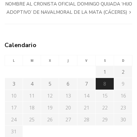
NOMBRE AL CRONISTA OFICIAL DOMINGO QUIJADA ‘HIJO
ADOPTIVO’ DE NAVALMORAL DE LA MATA (CÁCERES)
Calendario
L
M
X
J
V
S
D
1
2
3
4
5
6
7
8
9
10
11
12
13
14
15
16
17
18
19
20
21
22
23
24
25
26
27
28
29
30
31