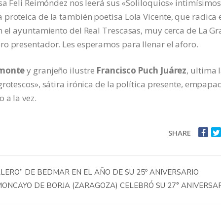
sa Feli Reimóndez nos leerá sus «Soliloquios» intimísimos
proteica de la también poetisa Lola Vicente, que radica 
n el ayuntamiento del Real Trescasas, muy cerca de La Gr
ro presentador. Les esperamos para llenar el aforo.
imonte
y granjeño ilustre
Francisco Puch Juárez
, ultima 
grotescos», sátira irónica de la política presente, empapa
 a la vez.
SHARE
LERO” DE BEDMAR EN EL AÑO DE SU 25º ANIVERSARIO
MONCAYO DE BORJA (ZARAGOZA) CELEBRÓ SU 27° ANIVERSA