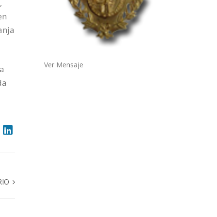
,
en
anja
Ver Mensaje
la
da
RIO