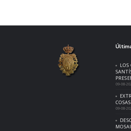
Última
LOS 
SANTÍ
PRESE
09-08-20
EXTR
COSAS
09-08-20
DES
MOSAI