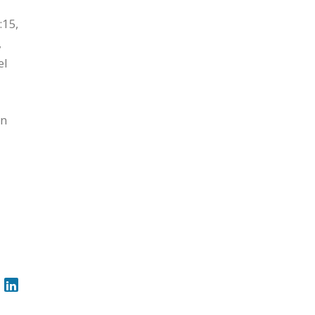
:15,
,
el
en