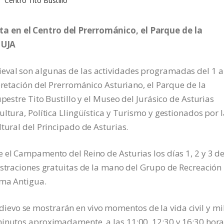
Centro Tito Bustillo
 en el Centro del Prerrománico, el Parque de la
MUJA
val son algunas de las actividades programadas del 1 a
pretación del Prerrománico Asturiano, el Parque de la
upestre Tito Bustillo y el Museo del Jurásico de Asturias
ltura, Política Llingüística y Turismo y gestionados por 
tural del Principado de Asturias.
 el Campamento del Reino de Asturias los días 1, 2 y 3 d
ostraciones gratuitas de la mano del Grupo de Recreación
ima Antigua.
vo se mostrarán en vivo momentos de la vida civil y mil
minutos aproximadamente, a las 11:00, 12:30 y 16:30 hora