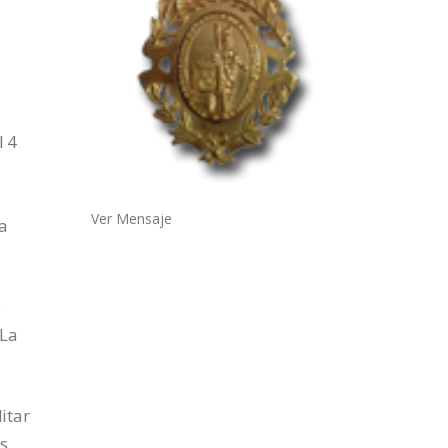
l 4
Ver Mensaje
la
e
 La
itar
s.