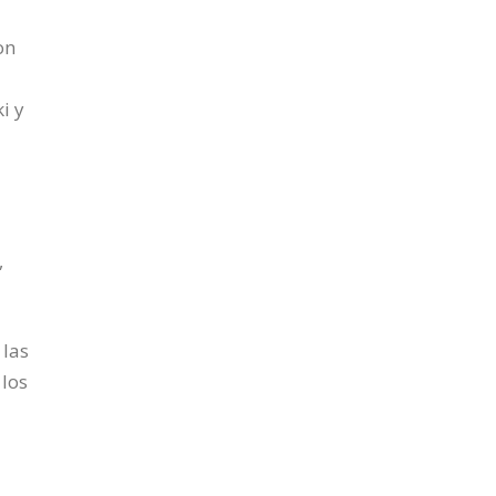
on
i y
,
 las
 los