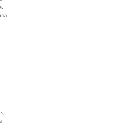
e,
 una
s,
a