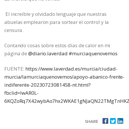
El increíble y olvidado lenguaje que nuestras
abuelas emplearon para sortear el control y la
censura.
Contando cosas sobre estos días de calor en mi
página de
@diario.laverdad
#murciaquenovemos
FUENTE:
https://www.laverdad.es/murcia/ciudad-
murcia/lamurciaquenovemos/apoyo-abanico-frente-
indiferente-20230723081458-nt.html?
fbclid=IwAR0L-
6KQZoRq7X42wybAo7hx2WKAE1gNJaQN22TMgTnHKZ
SHARE