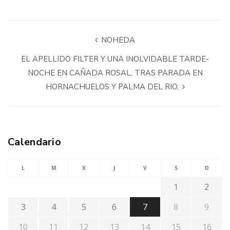
NOHEDA
EL APELLIDO FILTER Y UNA INOLVIDABLE TARDE-
NOCHE EN CAÑADA ROSAL, TRAS PARADA EN
HORNACHUELOS Y PALMA DEL RIO,
Calendario
L
M
X
J
V
S
D
1
2
3
4
5
6
7
8
9
10
11
12
13
14
15
16