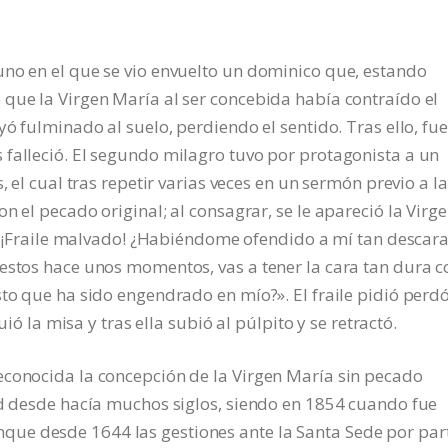
uno en el que se vio envuelto un dominico que, estando
que la Virgen María al ser concebida había contraído el
yó fulminado al suelo, perdiendo el sentido. Tras ello, fue
falleció. El segundo milagro tuvo por protagonista a un
, el cual tras repetir varias veces en un sermón previo a la
n el pecado original; al consagrar, se le apareció la Virge
e: «¡Fraile malvado! ¿Habiéndome ofendido a mí tan descar
gestos hace unos momentos, vas a tener la cara tan dura 
sto que ha sido engendrado en mío?». El fraile pidió perd
uió la misa y tras ella subió al púlpito y se retractó.
econocida la concepción de la Virgen María sin pecado
ad desde hacía muchos siglos, siendo en 1854 cuando fue
ue desde 1644 las gestiones ante la Santa Sede por par