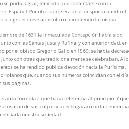
no se pudo lograr, teniendo que contentarse con la
erio Español. Por otro lado, será años después cuando el
rca logró el breve apostólico concediendo la misma.
iciembre de 1631 la Inmaculada Concepción había sido
to con las Santas Justa y Rufina, y con anterioridad, en 
do por el obispo Gregorio Gallo en 1569, se había decret
 junto con otras que tradicionalmente se celebraban. A lo
mentos se ha rendido pública devoción hacia la Purísima,
s oriolanos que, cuando sus números coincidían con el día
n sus páginas.
an la fórmula a que hacía referencia al principio. Y que
se acusaran de sus culpas y apechugaran con la penitenci
beneficiada nuestra sociedad.