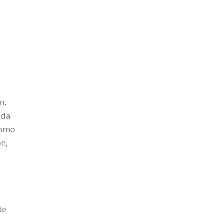
n,
ada
como
ón,
te