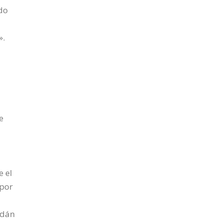
ndo
».
e
e el
 por
Adán