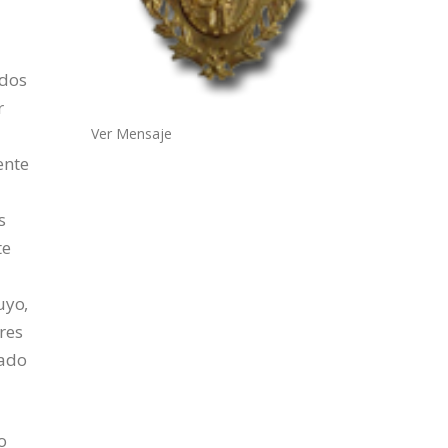
ados
r
Ver Mensaje
ente
s
te
uyo,
res
gado
o