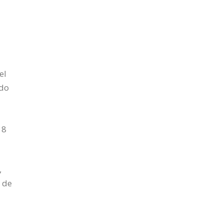
el
ado
 8
,
a de