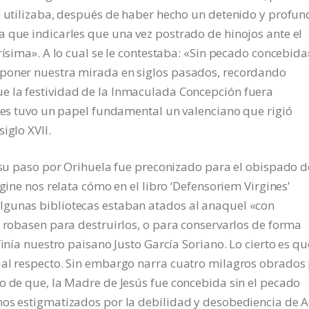
se utilizaba, después de haber hecho un detenido y profu
 que indicarles que una vez postrado de hinojos ante el
rísima». A lo cual se le contestaba: «Sin pecado concebida
 poner nuestra mirada en siglos pasados, recordando
e la festividad de la Inmaculada Concepción fuera
ones tuvo un papel fundamental un valenciano que rigió
iglo XVII.
s su paso por Orihuela fue preconizado para el obispado d
ágine nos relata cómo en el libro ‘Defensoriem Virgines’
lgunas bibliotecas estaban atados al anaquel «con
s robasen para destruirlos, o para conservarlos de forma
inía nuestro paisano Justo García Soriano. Lo cierto es qu
 al respecto. Sin embargo narra cuatro milagros obrados
o de que, la Madre de Jesús fue concebida sin el pecado
mos estigmatizados por la debilidad y desobediencia de 