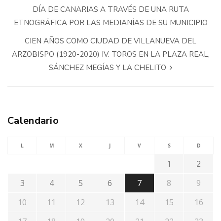
DÍA DE CANARIAS A TRAVÉS DE UNA RUTA
ETNOGRÁFICA POR LAS MEDIANÍAS DE SU MUNICIPIO
CIEN AÑOS COMO CIUDAD DE VILLANUEVA DEL
ARZOBISPO (1920-2020) IV. TOROS EN LA PLAZA REAL,
SÁNCHEZ MEGÍAS Y LA CHELITO
Calendario
L
M
X
J
V
S
D
1
2
3
4
5
6
7
8
9
10
11
12
13
14
15
16