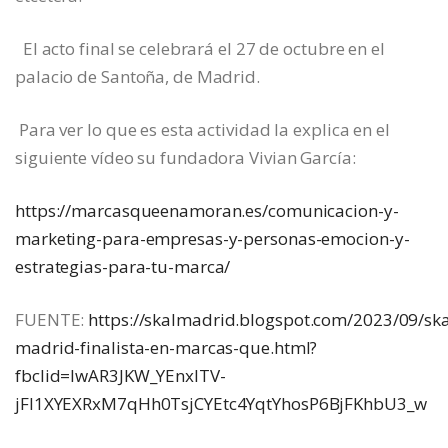
El acto final se celebrará el 27 de octubre en el
palacio de Santoña, de Madrid.
Para ver lo que es esta actividad la explica en el
siguiente vídeo su fundadora Vivian García:
https://marcasqueenamoran.es/comunicacion-y-
marketing-para-empresas-y-personas-emocion-y-
estrategias-para-tu-marca/
FUENTE:
https://skalmadrid.blogspot.com/2023/09/ska
madrid-finalista-en-marcas-que.html?
fbclid=IwAR3JKW_YEnxlTV-
jFI1XYEXRxM7qHh0TsjCYEtc4YqtYhosP6BjFKhbU3_w