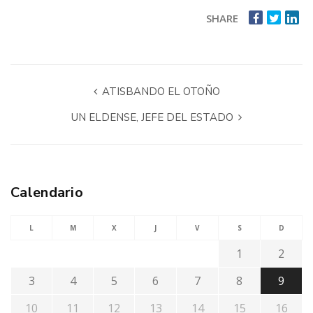
SHARE
ATISBANDO EL OTOÑO
UN ELDENSE, JEFE DEL ESTADO
Calendario
L
M
X
J
V
S
D
1
2
3
4
5
6
7
8
9
10
11
12
13
14
15
16