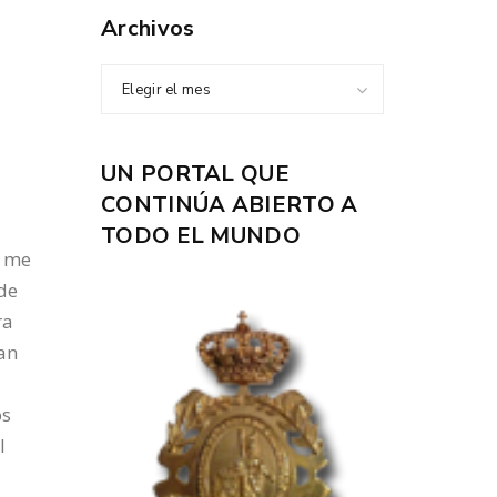
Archivos
Elegir el mes
UN PORTAL QUE
CONTINÚA ABIERTO A
TODO EL MUNDO
; me
de
ra
zan
os
l