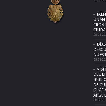
JAÉ
UNAN
CRONI
CIUDA
08-08-20
DÍAS
DESCU
NUEST
08-08-20
VISI
DEL L
BIBLI
DE CU
GUADA
ARGÜE
08-08-20