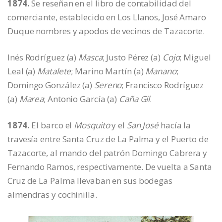
1874.
Se reseñan en el libro de contabilidad del
comerciante, establecido en Los Llanos, José Amaro
Duque nombres y apodos de vecinos de Tazacorte.
Inés Rodríguez (a)
Masca
; Justo Pérez (a)
Cojo
; Miguel
Leal (a)
Matalete
; Marino Martín (a)
Manano
;
Domingo González (a)
Sereno
; Francisco Rodríguez
(a)
Marea
; Antonio García (a)
Caña Gil
.
1874.
El barco el
Mosquito
y el
San José
hacía la
travesía entre Santa Cruz de La Palma y el Puerto de
Tazacorte, al mando del patrón Domingo Cabrera y
Fernando Ramos, respectivamente. De vuelta a Santa
Cruz de La Palma llevaban en sus bodegas
almendras y cochinilla.