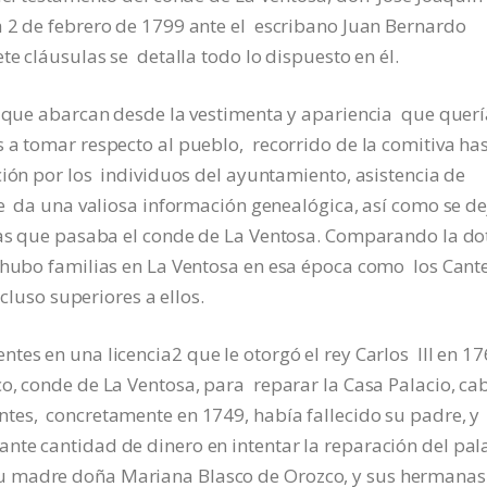
a 2 de febrero de 1799 ante el escribano Juan Bernardo
siete cláusulas se detalla todo lo dispuesto en él.
ya que abarcan desde la vestimenta y apariencia que quer
 a tomar respecto al pueblo, recorrido de la comitiva ha
ción por los individuos del ayuntamiento, asistencia de
se da una valiosa información genealógica, así como se d
las que pasaba el conde de La Ventosa. Comparando la do
 hubo familias en La Ventosa en esa época como los Cant
incluso superiores a ellos.
ntes en una licencia
2
que le otorgó el rey Carlos III en 1
o, conde de La Ventosa, para reparar la Casa Palacio, ca
tes, concretamente en 1749, había fallecido su padre, y
te cantidad de dinero en intentar la reparación del pala
 madre doña Mariana Blasco de Orozco, y sus hermanas