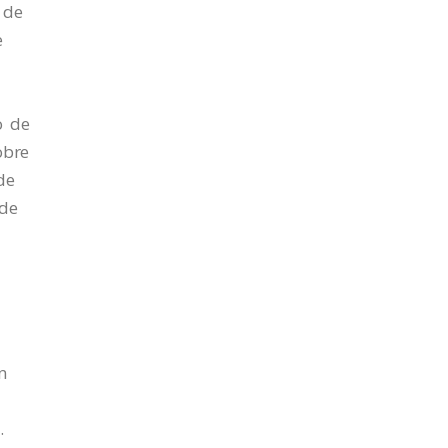
 de
e
o de
sobre
de
 de
e
n
4.