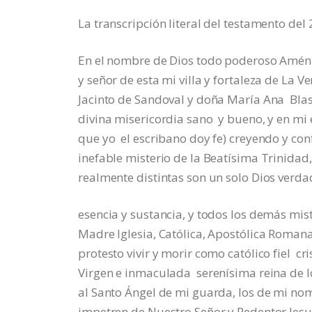
La transcripción literal del testamento del
En el nombre de Dios todo poderoso Amén.
y señor de esta mi villa y fortaleza de La V
Jacinto de Sandoval y doña María Ana Blas
divina misericordia sano y bueno, y en mi 
que yo el escribano doy fe) creyendo y con
inefable misterio de la Beatísima Trinidad
realmente distintas son un solo Dios verda
esencia y sustancia, y todos los demás mis
Madre Iglesia, Católica, Apostólica Romana,
protesto vivir y morir como católico fiel c
Virgen e inmaculada serenísima reina de 
al Santo Ángel de mi guarda, los de mi nom
impetren de Nuestro Señor y Redentor Jesucr