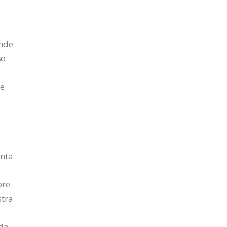
onde
so
de
anta
pre
stra
da,