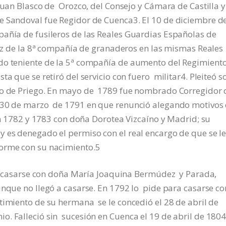
 Juan Blasco de Orozco, del Consejo y Cámara de Castilla y
e Sandoval fue Regidor de Cuenca
3
. El 10 de diciembre d
añía de fusileros de las Reales Guardias Españolas de
rez de la 8ª compañía de granaderos en las mismas Reales
do teniente de la 5ª compañía de aumento del Regimient
ta que se retiró del servicio con fuero militar
4
. Pleiteó 
ado de Priego. En mayo de 1789 fue nombrado Corregidor 
l 30 de marzo de 1791 en que renunció alegando motivos
 en 1782 y 1783 con doña Dorotea Vizcaíno y Madrid; su
 es denegado el permiso con el real encargo de que se l
orme con su nacimiento.
5
ara casarse con doña María Joaquina Bermúdez y Parada,
unque no llegó a casarse. En 1792 lo pide para casarse co
timiento de su hermana se le concedió el 28 de abril de
o. Falleció sin sucesión en Cuenca el 19 de abril de 180