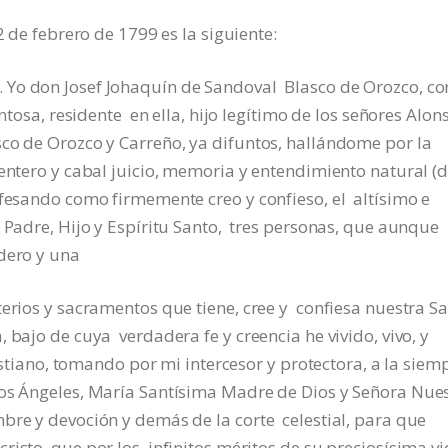
 2 de febrero de 1799 es la siguiente:
 Yo don Josef Johaquín de Sandoval Blasco de Orozco, c
entosa, residente en ella, hijo legítimo de los señores Alon
co de Orozco y Carreño, ya difuntos, hallándome por la
entero y cabal juicio, memoria y entendimiento natural (
fesando como firmemente creo y confieso, el altísimo e
, Padre, Hijo y Espíritu Santo, tres personas, que aunque
dero y una
terios y sacramentos que tiene, cree y confiesa nuestra S
 bajo de cuya verdadera fe y creencia he vivido, vivo, y
ristiano, tomando por mi intercesor y protectora, a la siem
los Ángeles, María Santísima Madre de Dios y Señora Nue
bre y devoción y demás de la corte celestial, para que
isto, que por los infinitos méritos de su preciosísima vi