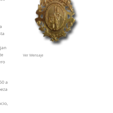
ía
sta
ejan
te
Ver Mensaje
ero
760 a
beza
cio,