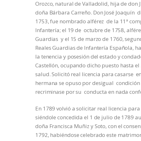
Orozco, natural de Valladolid, hija de don
doña Bárbara Carreño. Don José Joaquín d
1753, fue nombrado alférez de la 11ª comp
Infantería; el 19 de octubre de 1758, alfé
Guardias y el 15 de marzo de 1760, segun
Reales Guardias de Infantería Española, has
la tenencia y posesión del estado y cond
Castellón, ocupando dicho puesto hasta e
salud. Solicitó real licencia para casarse
hermana se opuso por desigual condición y
recriminase por su conducta en nada conf
En 1789 volvió a solicitar real licencia p
siéndole concedida el 1 de julio de 1789 a
doña Francisca Muñiz y Soto, con el consen
1792, habiéndose celebrado este matrimoni