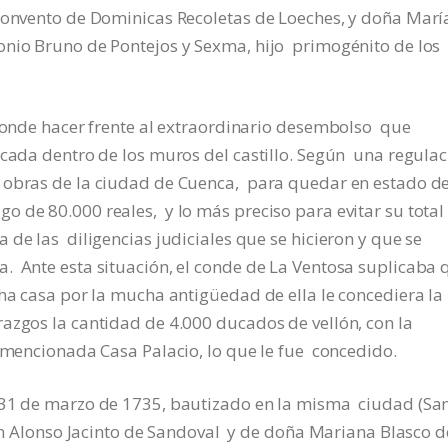
Convento de Dominicas Recoletas de Loeches, y doña Mar
onio Bruno de Pontejos y Sexma, hijo primogénito de los
 conde hacer frente al extraordinario desembolso que
icada dentro de los muros del castillo. Según una regulac
 obras de la ciudad de Cuenca, para quedar en estado d
 de 80.000 reales, y lo más preciso para evitar su total
 de las diligencias judiciales que se hicieron y que se
. Ante esta situación, el conde de La Ventosa suplicaba 
ha casa por la mucha antigüedad de ella le concediera la
azgos la cantidad de 4.000 ducados de vellón, con la
a mencionada Casa Palacio, lo que le fue concedido.
 31 de marzo de 1735, bautizado en la misma ciudad (Sa
 don Alonso Jacinto de Sandoval y de doña Mariana Blasco d