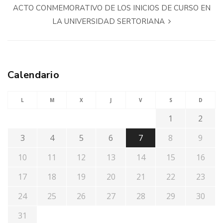
ACTO CONMEMORATIVO DE LOS INICIOS DE CURSO EN
LA UNIVERSIDAD SERTORIANA
Calendario
L
M
X
J
V
S
D
1
2
3
4
5
6
7
8
9
10
11
12
13
14
15
16
17
18
19
20
21
22
23
24
25
26
27
28
29
30
31