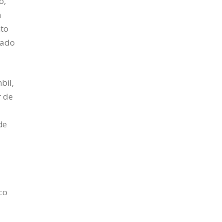
o,
n
nto
ñado
bil,
r de
de
co