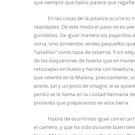
que siempre que habla parece que regaña a
En las cosas de la pitanza ocurre lo mi
realidades. De este modo el pavo no es ave 
guindillas. De igual manera los pajarillos d
noria, sino pimientos verdes pequeños que 
“salaíllos” como tapa de taberna. Y sin ale
de los boquerones de huerta que en manera
rebozadas en huevo y harina con levadura, y 
que reventó en la Malena, precisamente, so
aceite, sal y un poco de vinagre, si se qui
perdiz se le llama en la ciudad hermana de
pimienta que preparamos en esta tierra.
Habrá de ocurrirnos igual con el carneret
el carnero, y que ha sido durante buen ti