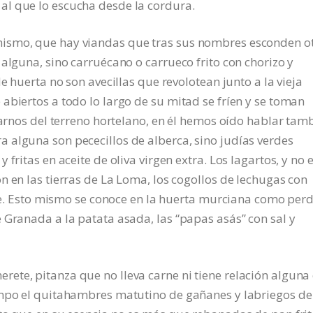
l que lo escucha desde la cordura.
smo, que hay viandas que tras sus nombres esconden o
alguna, sino carruécano o carrueco frito con chorizo y
e huerta no son avecillas que revolotean junto a la vieja
abiertos a todo lo largo de su mitad se fríen y se toman
jarnos del terreno hortelano, en él hemos oído hablar tam
 alguna son pececillos de alberca, sino judías verdes
fritas en aceite de oliva virgen extra. Los lagartos, y no e
n en las tierras de La Loma, los cogollos de lechugas con
ere. Esto mismo se conoce en la huerta murciana como perdi
 Granada a la patata asada, las “papas asás” con sal y
e, pitanza que no lleva carne ni tiene relación alguna
empo el quitahambres matutino de gañanes y labriegos de