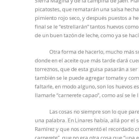
Sierra Mágina y de la campiña de Jaén. Pla
picatostes, que rematarán una salsa hecha
pimiento rojo seco, y después puestos a he
final se le “estrellarán” tantos huevos c
de un buen tazón de leche, como ya se hací
Otra forma de hacerlo, mucho más sustan
donde en el aceite que más tarde dará cuerp
torreznos, que de esta guisa pasarán a ser 
también se le puede agregar tomate y com
faltarle, en modo alguno, son los huevos e
llamarle “carnerete capao”, como así se le l
Las cosas no siempre son lo que parecen
una palabra. En Linares había, allá por el s
Ramírez y que nos comentó el recordado cr
carnerete”, que no era otra cosa que “una e