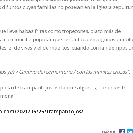
 difuntos cuyas familias no poseían en la iglesia sepultu
 lleva habas fritas como tropezones, plato más de
a cancioncilla popular que se cantaba en algunos puebl
s, el de vivos y el de muertos, cuando corrían tiempos d
mos ya? / Camino del cementerio / con las manitas cruzás”.
eta de trampantojos, en la que algunos, para nuestro
limoná”.
go.com/2021/06/25/trampantojos/
SHARE