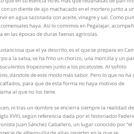
to que en su esencia no es más que rebanadas de pan frit
 con un diente de ajo machacado en el mortero junto a u
rvir en agua sazonada con aceite, vinagre y sal. Como pu
omo comensales haya. Así lo comimos en Pegalajar, acompa
a en las épocas de duras faenas agrícolas.
ciosa que el ya descrito, es el que se prepara en Cam
o a la salsa, se ha frito un chorizo, una morcilla y un pa
suculentos tropezones junto a los picatostes. Al sofrito
ino, dándole de este modo más sabor. Pero lo que no ha 
scalfados, para que de esta forma no haya motivos de
lama al que no los tiene.
, ni tras un nombre se encierra siempre la realidad de
iglo XVIII, según referencia dada por el historiador Federi
onista Juan Sánchez Caballero, un lugar conocido por “el
specie de alberquilla de altas paredes en la que se