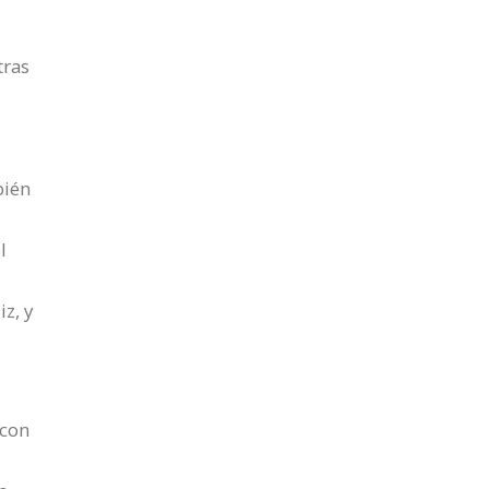
tras
bién
l
z, y
 con