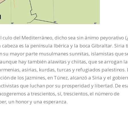
el culo del Mediterráneo, dicho sea sin ánimo peyorativo (
a cabeza es la península Ibérica y la boca Gibraltar. Siria 
 en su mayor parte musulmanes sunnitas, islamistas que s
unque hay también alawitas y chiitas, que se arrogan la
rmenias, asirias, kurdas, turcas y refugiados palestinos. 
ión de los Jazmines, en Túnez, alcanzó a Siria y el gobie
activistas que luchan por su prosperidad y libertad. De es
acogeremos a trescientos, sí, trescientos, el número de
ber, un honor y una esperanza.