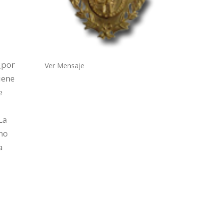
¿por
Ver Mensaje
tiene
e
La
rno
a