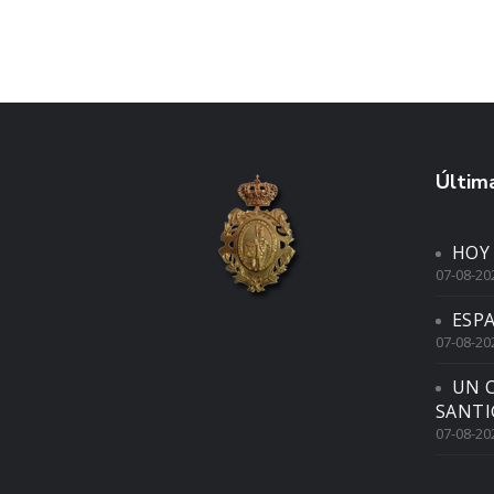
Última
HOY
07-08-20
ESP
07-08-20
UN 
SANTI
07-08-20