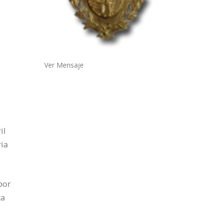
Ver Mensaje
il
ria
por
ta