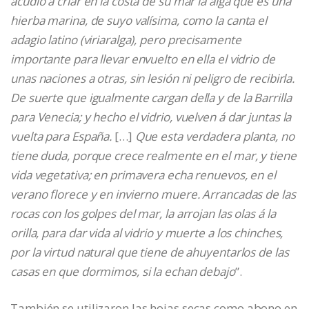
acudió a criar en la costa de su mar la alga que es una
hierba marina, de suyo valísima, como la canta el
adagio latino (viriaralga), pero precisamente
importante para llevar envuelto en ella el vidrio de
unas naciones a otras, sin lesión ni peligro de recibirla.
De suerte que igualmente cargan della y de la Barrilla
para Venecia; y hecho el vidrio, vuelven á dar juntas la
vuelta para España.
[…]
Que esta verdadera planta, no
tiene duda, porque crece realmente en el mar, y tiene
vida vegetativa; en primavera echa renuevos, en el
verano florece y en invierno muere. Arrancadas de las
rocas con los golpes del mar, la arrojan las olas á la
orilla, para dar vida al vidrio y muerte a los chinches,
por la virtud natural que tiene de ahuyentarlos de las
casas en que dormimos, si la echan debajo
”.
También se utilizaron las hojas secas como abono en