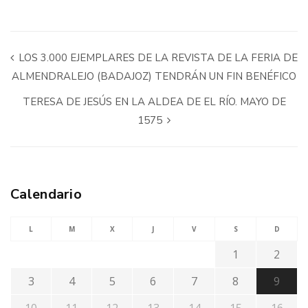
LOS 3.000 EJEMPLARES DE LA REVISTA DE LA FERIA DE
ALMENDRALEJO (BADAJOZ) TENDRÁN UN FIN BENÉFICO
TERESA DE JESÚS EN LA ALDEA DE EL RÍO. MAYO DE
1575
Calendario
L
M
X
J
V
S
D
1
2
3
4
5
6
7
8
9
10
11
12
13
14
15
16