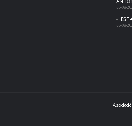
ANTON
06-08-20
EST
06-08-20
Asociació