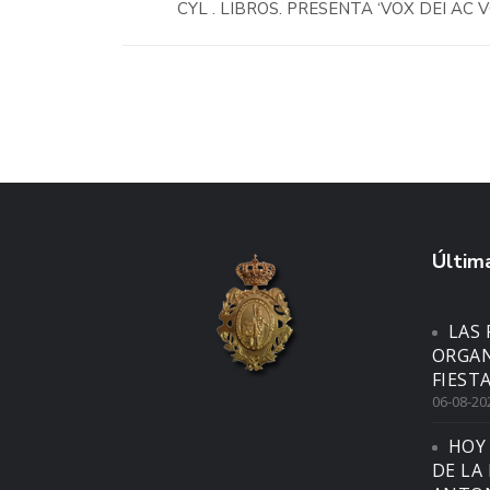
CYL . LIBROS. PRESENTA ‘VOX DEI AC
Última
LAS 
ORGAN
FIEST
06-08-20
HOY
DE LA