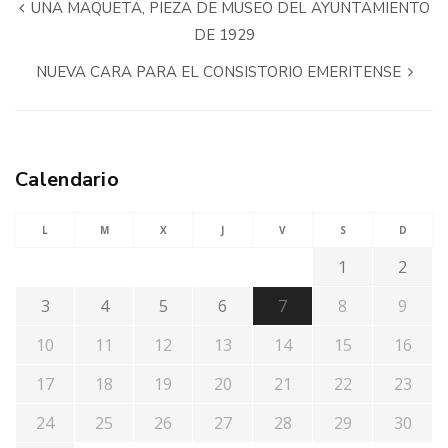
UNA MAQUETA, PIEZA DE MUSEO DEL AYUNTAMIENTO
DE 1929
NUEVA CARA PARA EL CONSISTORIO EMERITENSE
Calendario
L
M
X
J
V
S
D
1
2
3
4
5
6
7
8
9
10
11
12
13
14
15
16
17
18
19
20
21
22
23
24
25
26
27
28
29
30