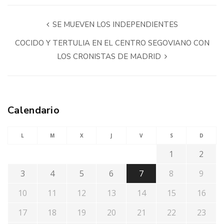
SE MUEVEN LOS INDEPENDIENTES
COCIDO Y TERTULIA EN EL CENTRO SEGOVIANO CON
LOS CRONISTAS DE MADRID
Calendario
L
M
X
J
V
S
D
1
2
3
4
5
6
7
8
9
10
11
12
13
14
15
16
17
18
19
20
21
22
23