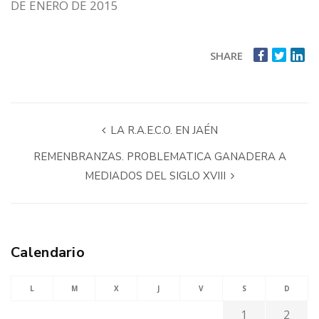
DE ENERO DE 2015
SHARE
LA R.A.E.C.O. EN JAÉN
REMENBRANZAS. PROBLEMATICA GANADERA A
MEDIADOS DEL SIGLO XVIII
Calendario
L
M
X
J
V
S
D
1
2