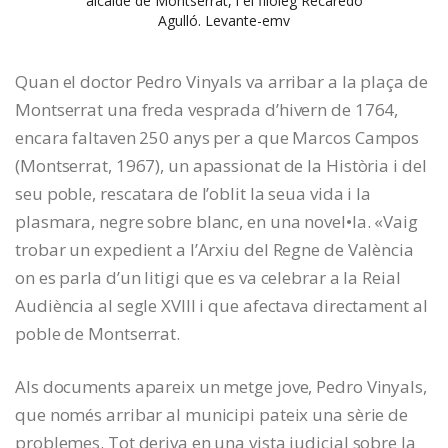
alcalde de Montserrat, i el filòleg Recaredo
Agulló. Levante-emv
Quan el doctor Pedro Vinyals va arribar a la plaça de
Montserrat una freda vesprada d’hivern de 1764,
encara faltaven 250 anys per a que Marcos Campos
(Montserrat, 1967), un apassionat de la Història i del
seu poble, rescatara de l’oblit la seua vida i la
plasmara, negre sobre blanc, en una novel•la. «Vaig
trobar un expedient a l’Arxiu del Regne de València
on es parla d’un litigi que es va celebrar a la Reial
Audiència al segle XVIII i que afectava directament al
poble de Montserrat.
Als documents apareix un metge jove, Pedro Vinyals,
que només arribar al municipi pateix una sèrie de
problemes. Tot deriva en una vista judicial sobre la