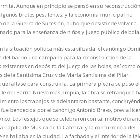
ermita. Aunque en principio se pensó en su reconstrucción
lgunos brotes pestilentes, y la economía municipal no
 de la Guerra de Sucesión, hubo que desistir de volver a
stinado para la enseñanza de niños y juego público de bola
 la situación política más estabilizada, el canónigo Dom
s del barrio una campaña para la reconstrucción de la
 existentes en depósito del juego de las bolas, así como o
de la Santísima Cruz y de María Santísima del Pilar.
ue faltase para construirla. La primera piedra se puso el
calle del Barrio Nuevo más amplia, la obra se retranqueó h
cimiento los trabajos se adelantaron bastante, concluyén
 fue bendecida por el canónigo Antonio Bravo, previa lice
nco. Los festejos que se celebraron con tal motivo duran
la Capilla de Música de la Catedral y la concurrencia del
 hallaba en la ciudad. La fachada y el interior de la igl