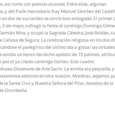
, así como con poesías alusivas. Entre ellas, algunas
o, y del fraile mercedario fray Manuel Sánchez del Castell
en dos de sus tardes se corrió toro ensogado. El primer 
z, 3 de mayo, sufragó la fiesta el canónigo Domingo Góme
o Damián Mira, y ocupó la Sagrada Cátedra, José Roldán, c
e Callosa de Segura. La celebración religiosa en los dos d
ándose el panegírico del último día a glosar las virtude
a existía un lienzo del dicho apóstol de 10 palmos, atribu
 por el ya citado canónigo Gómez. Este cuadro
Museo Diocesano de Arte Sacro. La ermita era pequeña, y
 prestaremos atención en otra ocasión. Mientras, dejemos p
e la Santa Cruz y Nuestra Señora del Pilar, llevados de la
de Orumbella.