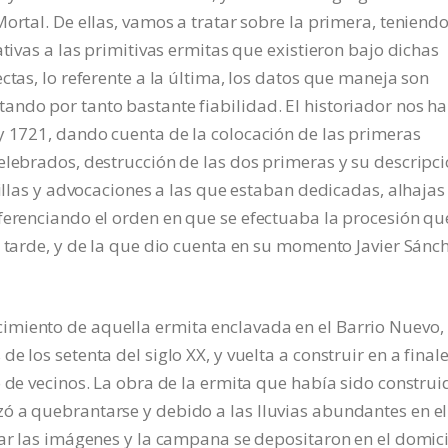
ortal. De ellas, vamos a tratar sobre la primera, teniend
ativas a las primitivas ermitas que existieron bajo dichas
ctas, lo referente a la última, los datos que maneja son
ando por tanto bastante fiabilidad. El historiador nos h
y 1721, dando cuenta de la colocación de las primeras
elebrados, destrucción de las dos primeras y su descripc
pillas y advocaciones a las que estaban dedicadas, alhajas
ferenciando el orden en que se efectuaba la procesión qu
a tarde, y de la que dio cuenta en su momento Javier Sánc
imiento de aquella ermita enclavada en el Barrio Nuevo,
 los setenta del siglo XX, y vuelta a construir en a final
o de vecinos. La obra de la ermita que había sido construi
ó a quebrantarse y debido a las lluvias abundantes en el
dar las imágenes y la campana se depositaron en el domici