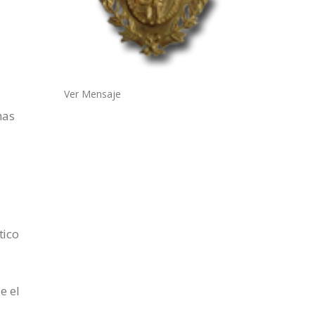
Ver Mensaje
has
a
tico
e el