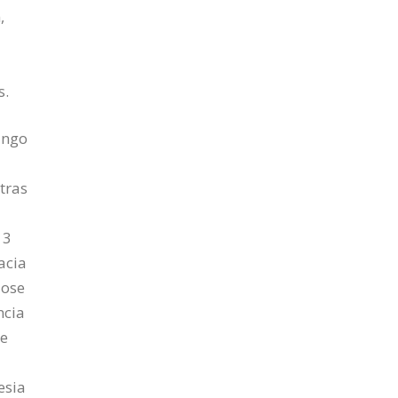
,
s.
ingo
tras
 3
acia
dose
ncia
te
esia