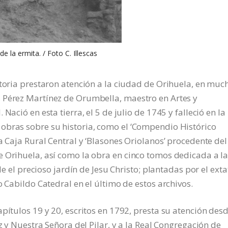
de la ermita. / Foto C. Illescas
storia prestaron atención a la ciudad de Orihuela, en muc
 Pérez Martínez de Orumbella, maestro en Artes y
Nació en esta tierra, el 5 de julio de 1745 y falleció en la
obras sobre su historia, como el ‘Compendio Histórico
a Caja Rural Central y ‘Blasones Oriolanos’ procedente del
e Orihuela, así como la obra en cinco tomos dedicada a l
de el precioso jardín de Jesu Christo; plantadas por el exta
o Cabildo Catedral en el último de estos archivos.
pítulos 19 y 20, escritos en 1792, presta su atención desd
z y Nuestra Señora del Pilar, y a la Real Congregación de