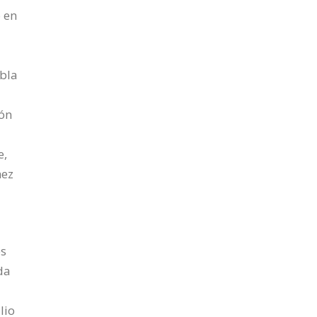
o en
abla
ión
e,
hez
es
da
lio