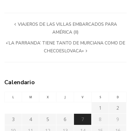
VIAJEROS DE LAS VILLAS EMBARCADOS PARA
AMÉRICA (II)
«’LA PARRANDA’ TIENE TANTO DE MURCIANA COMO DE
CHECOESLOVACA»
Calendario
L
M
X
J
V
S
D
1
2
3
4
5
6
7
8
9
10
11
12
13
14
15
16