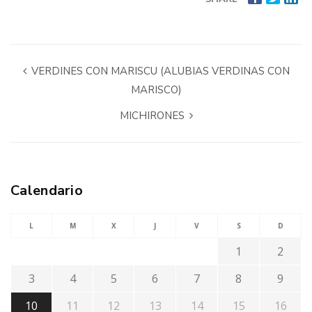
VERDINES CON MARISCU (ALUBIAS VERDINAS CON
MARISCO)
MICHIRONES
Calendario
L
M
X
J
V
S
D
1
2
3
4
5
6
7
8
9
10
11
12
13
14
15
16